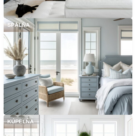
SPÁLŇA
KÚPELŇA