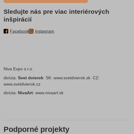
Sledujte nás pre viac interiérových
inšpirácií
Facebook
Instagram
Niva Expo s.r.o.
divízia:
Svet dvierok
: SK:
www.svetdvierok.sk
CZ:
www.svetdvierok.cz
divízia:
NivaArt
:
www.nivaart.sk
Podporné projekty