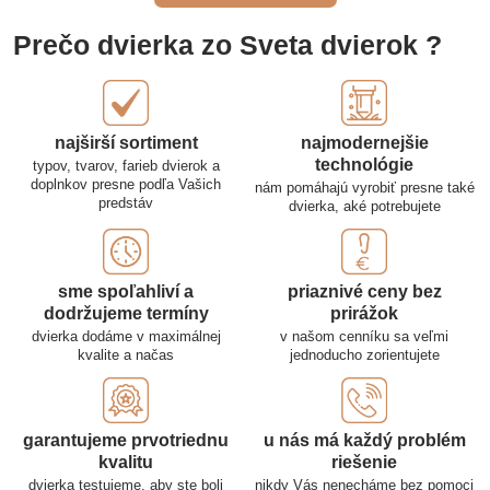
Prečo dvierka zo Sveta dvierok ?
najširší sortiment
najmodernejšie
technológie
typov, tvarov, farieb dvierok a
doplnkov presne podľa Vašich
nám pomáhajú vyrobiť presne také
predstáv
dvierka, aké potrebujete
sme spoľahliví a
priaznivé ceny bez
dodržujeme termíny
prirážok
dvierka dodáme v maximálnej
v našom cenníku sa veľmi
kvalite a načas
jednoducho zorientujete
garantujeme prvotriednu
u nás má každý problém
kvalitu
riešenie
dvierka testujeme, aby ste boli
nikdy Vás nenecháme bez pomoci