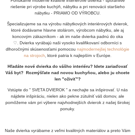
Ponúkame moderné kvalitné interiérové dvierka - spoľahlivé
riešenie pri výrobe kuchýň, nábytku a pri renovácii staršieho
nábytku - PRIAMO OD VÝROBCU.
Špecializujeme sa na výrobu nábytkových interiérových dvierok,
ktoré dodávame hlavne stolárom, výrobcom nábytku, ale aj
koncovým zákazníkom - ak im naše dvierka padnú do oka
♡. Dvierka vyrábajú naši vysoko kvalifikovaní odborníci s
dlhoročnými skúsenosťami pomocou
najmodernejšej technológie
na strojoch
, ktoré patria k najlepším v Európe.
Hľadáte nové dvierka do vášho interiéru? Idete zariaďovať
Váš byt? Rozmýšľate nad novou kuchyňou, alebo ju chcete
len "oživiť"?
Vstúpte do " SVETA DVIEROK " a nechajte sa inšpirovať. U nás
nájdete inšpiráciu, nielen ako pekne zútulniť váš domov, ale
pomôžeme vám pri výbere najvhodnejších dvierok z našej širokej
ponuky.
Naše dvierka vyrábame z veľmi kvalitných materiálov a preto Vám