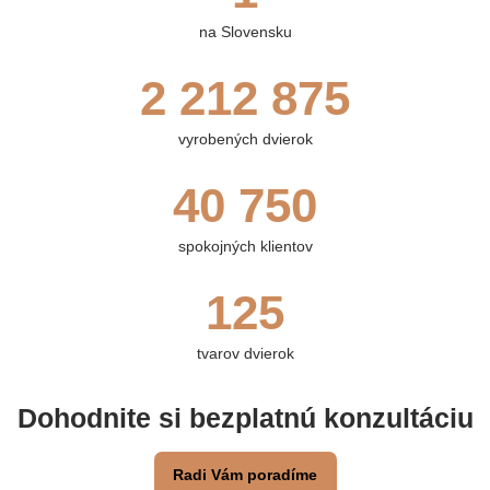
na Slovensku
3 540 700
vyrobených dvierok
65 200
spokojných klientov
125
tvarov dvierok
Dohodnite si bezplatnú konzultáciu
Radi Vám poradíme