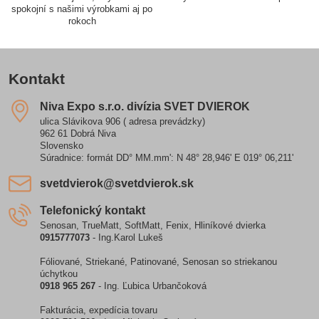
spokojní s našimi výrobkami aj po
rokoch
Kontakt
Niva Expo s​.r​.o​. divízia SVET DVIEROK
ulica Slávikova 906 ( adresa prevádzky)
962 61 Dobrá Niva
Slovensko
Súradnice: formát DD° MM.mm': N 48° 28,946' E 019° 06,211'
svetdvierok​@svetdvierok​.sk
Telefonický kontakt
Senosan, TrueMatt, SoftMatt, Fenix, Hliníkové dvierka
0915777073
- Ing.Karol Lukeš
Fóliované, Striekané, Patinované, Senosan so striekanou
úchytkou
0918 965 267
- Ing. Ľubica Urbančoková
Fakturácia, expedícia tovaru