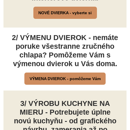
NOVÉ DVIERKA - vyberte si
2/ VÝMENU DVIEROK - nemáte
poruke všestranne zručného
chlapa? Pomôžeme Vám s
výmenou dvierok u Vás doma.
VÝMENA DVIEROK - pomôžeme Vám
3/ VÝROBU KUCHYNE NA
MIERU - Potrebujete úplne
novú kuchyňu - od grafického
návrhu, zamerania až po