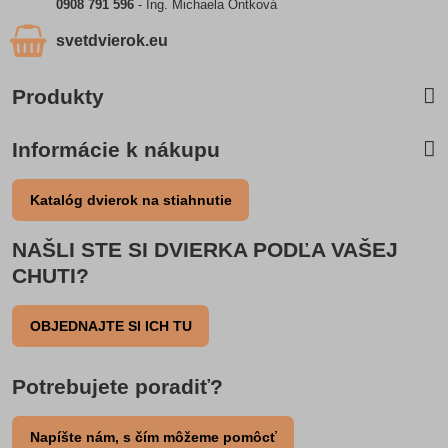
0908 791 596
- Ing. Michaela Ontková
svetdvierok​.eu
Produkty
Informácie k nákupu
Katalóg dvierok na stiahnutie
NAŠLI STE SI DVIERKA PODĽA VAŠEJ
CHUTI?
OBJEDNAJTE SI ICH TU
Potrebujete poradiť?
Napíšte nám, s čím môžeme pomôcť