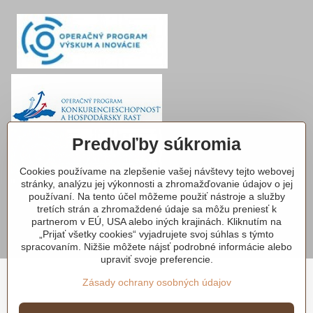
Predvoľby súkromia
Cookies používame na zlepšenie vašej návštevy tejto webovej
stránky, analýzu jej výkonnosti a zhromažďovanie údajov o jej
používaní. Na tento účel môžeme použiť nástroje a služby
tretích strán a zhromaždené údaje sa môžu preniesť k
©
2026
Copyright
partnerom v EÚ, USA alebo iných krajinách. Kliknutím na
Predvoľby súkromia
Zásady ochrany osobných údajov
„Prijať všetky cookies“ vyjadrujete svoj súhlas s týmto
Vytvorené pomocou:
BiznisWeb.sk
spracovaním. Nižšie môžete nájsť podrobné informácie alebo
upraviť svoje preferencie.
Zásady ochrany osobných údajov