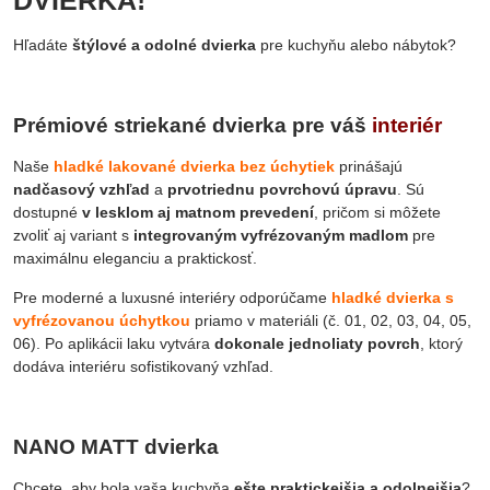
DVIERKA!
Hľadáte
štýlové a odolné dvierka
pre kuchyňu alebo nábytok?
Prémiové striekané dvierka pre váš
interiér
Naše
hladké lakované dvierka bez úchytiek
prinášajú
nadčasový vzhľad
a
prvotriednu povrchovú úpravu
. Sú
dostupné
v lesklom aj matnom prevedení
, pričom si môžete
zvoliť aj variant s
integrovaným vyfrézovaným madlom
pre
maximálnu eleganciu a praktickosť.
Pre moderné a luxusné interiéry odporúčame
hladké dvierka s
vyfrézovanou úchytkou
priamo v materiáli (č. 01, 02, 03, 04, 05,
06). Po aplikácii laku vytvára
dokonale jednoliaty povrch
, ktorý
dodáva interiéru sofistikovaný vzhľad.
NANO MATT dvierka
Chcete, aby bola vaša kuchyňa
ešte praktickejšia a odolnejšia
?