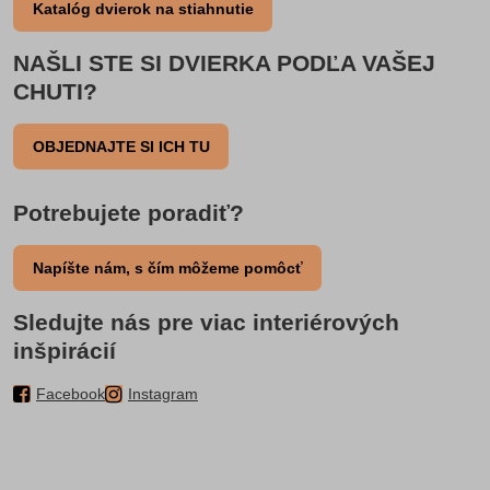
Katalóg dvierok na stiahnutie
NAŠLI STE SI DVIERKA PODĽA VAŠEJ
CHUTI?
OBJEDNAJTE SI ICH TU
Potrebujete poradiť?
Napíšte nám, s čím môžeme pomôcť
Sledujte nás pre viac interiérových
inšpirácií
Facebook
Instagram