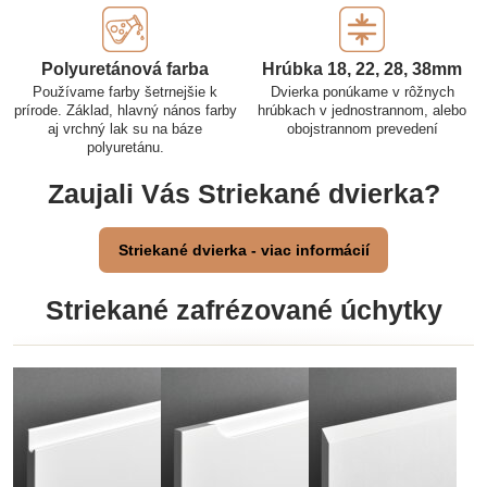
Polyuretánová farba
Hrúbka 18, 22, 28, 38mm
Používame farby šetrnejšie k
Dvierka ponúkame v rôžnych
prírode. Základ, hlavný nános farby
hrúbkach v jednostrannom, alebo
aj vrchný lak su na báze
obojstrannom prevedení
polyuretánu.
Zaujali Vás Striekané dvierka?
Striekané dvierka - viac informácií
Striekané zafrézované úchytky