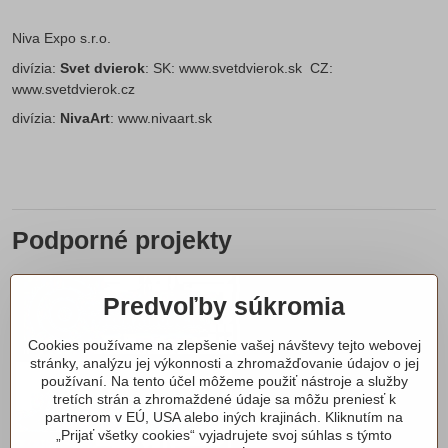
Niva Expo s.r.o.
divízia:
Svet dvierok
: SK:
www.svetdvierok.sk
CZ:
www.svetdvierok.cz
divízia:
NivaArt
:
www.nivaart.sk
Podporné projekty
Predvoľby súkromia
Cookies používame na zlepšenie vašej návštevy tejto webovej
stránky, analýzu jej výkonnosti a zhromažďovanie údajov o jej
používaní. Na tento účel môžeme použiť nástroje a služby
tretích strán a zhromaždené údaje sa môžu preniesť k
partnerom v EÚ, USA alebo iných krajinách. Kliknutím na
„Prijať všetky cookies“ vyjadrujete svoj súhlas s týmto