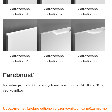
Zafrézovaná
Zafrézovaná
Zafrézovaná
úchytka 01
úchytka 02
úchytka 03
Zafrézovaná
Zafrézovaná
Zafrézovaná
úchytka 04
úchytka 05
úchytka 06
Farebnosť
Na výber je cca 2500 farebných možností podľa RAL K7 a NCS
vzorkovníkov.
Upozornenie:
farebné odtiene vo vzorkovníkoch sa môžu mierne