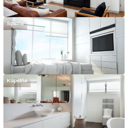
Spálňa
Kúpelňa