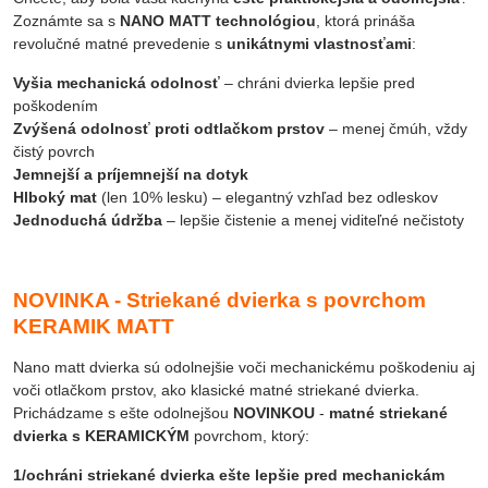
Zoznámte sa s
NANO MATT technológiou
, ktorá prináša
revolučné matné prevedenie s
unikátnymi vlastnosťami
:
Vyšia mechanická odolnosť
– chráni dvierka lepšie pred
poškodením
Zvýšená odolnosť proti odtlačkom prstov
– menej čmúh, vždy
čistý povrch
Jemnejší a príjemnejší na dotyk
Hlboký mat
(len 10% lesku) – elegantný vzhľad bez odleskov
Jednoduchá údržba
– lepšie čistenie a menej viditeľné nečistoty
NOVINKA - Striekané dvierka s povrchom
KERAMIK MATT
Nano matt dvierka sú odolnejšie voči mechanickému poškodeniu aj
voči otlačkom prstov, ako klasické matné striekané dvierka.
Prichádzame s ešte odolnejšou
NOVINKOU
-
matné
striekané
dvierka s KERAMICKÝM
povrchom, ktorý:
1/ochráni striekané dvierka ešte lepšie pred mechanickám