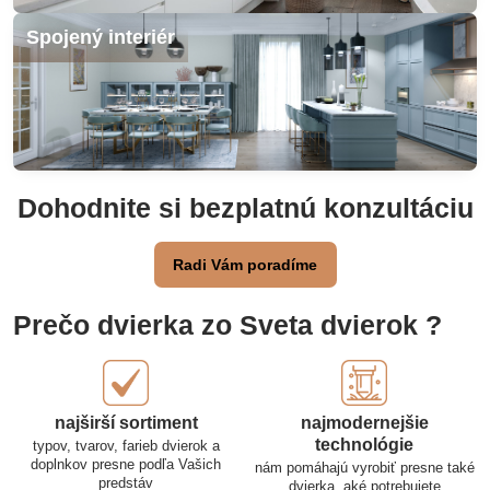
Spojený interiér
Dohodnite si bezplatnú konzultáciu
Radi Vám poradíme
Prečo dvierka zo Sveta dvierok ?
najširší sortiment
najmodernejšie
technológie
typov, tvarov, farieb dvierok a
doplnkov presne podľa Vašich
nám pomáhajú vyrobiť presne také
predstáv
dvierka, aké potrebujete