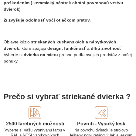
poškodením ( keramický nástrek chráni povrchovú vrstvu
dvierok)
2/ zvyšuje odolnosť voči otlačkom prstov.
Objavte kúzlo
striekaných kuchynských a nábytkových
dvierok
, ktoré spájajú
design, funkčnosť a dlhú životnosť
.
Vyberte si
dvierka na mieru
presne podľa svojich predstáv z našej
ponuky.
Prečo si vybrať striekané dvierka ?
2500 farebných možnosti
Povrch - Vysoký lesk
Vyberte si Vašu vysnívanú farbu v
Na povrchu dvierok je strojovo
RAL a NCSI vzorkovníkoch
leštený polyuretánový lak s leskom