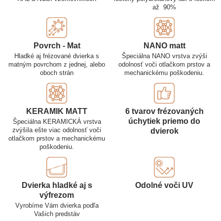
až 90%
Povrch - Mat
NANO matt
Hladké aj frézované dvierka s
Špeciálna NANO vrstva zvýši
matným povrchom z jednej, alebo
odolnosť voči otlačkom prstov a
oboch strán
mechanickému poškodeniu.
KERAMIK MATT
6 tvarov frézovaných
úchytiek priemo do
Špeciálna KERAMICKÁ vrstva
zvýšila ešte viac odolnosť voči
dvierok
otlačkom prstov a mechanickému
poškodeniu.
Dvierka hladké aj s
Odolné voči UV
výfrezom
Vyrobíme Vám dvierka podľa
Vašich predstáv