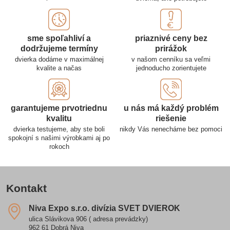
sme spoľahliví a
priaznivé ceny bez
dodržujeme termíny
prirážok
dvierka dodáme v maximálnej
v našom cenníku sa veľmi
kvalite a načas
jednoducho zorientujete
garantujeme prvotriednu
u nás má každý problém
kvalitu
riešenie
dvierka testujeme, aby ste boli
nikdy Vás nenecháme bez pomoci
spokojní s našimi výrobkami aj po
rokoch
Kontakt
Niva Expo s​.r​.o​. divízia SVET DVIEROK
ulica Slávikova 906 ( adresa prevádzky)
962 61 Dobrá Niva