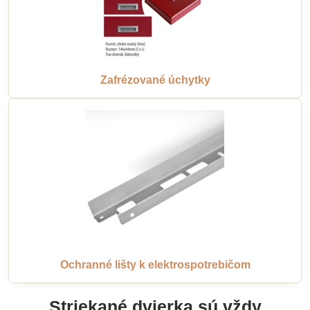
Zafrézované úchytky
Ochranné lišty k elektrospotrebičom
Striekané dvierka sú vždy