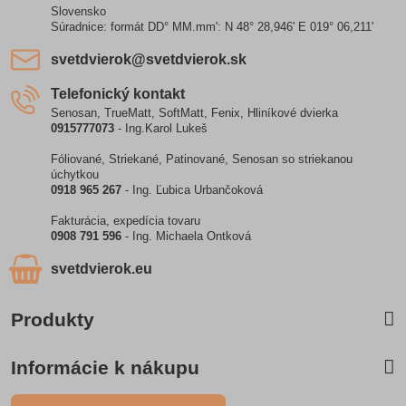
Slovensko
Súradnice: formát DD° MM.mm': N 48° 28,946' E 019° 06,211'
svetdvierok​@svetdvierok​.sk
Telefonický kontakt
Senosan, TrueMatt, SoftMatt, Fenix, Hliníkové dvierka
0915777073
- Ing.Karol Lukeš
Fóliované, Striekané, Patinované, Senosan so striekanou
úchytkou
0918 965 267
- Ing. Ľubica Urbančoková
Fakturácia, expedícia tovaru
0908 791 596
- Ing. Michaela Ontková
svetdvierok​.eu
Produkty
Informácie k nákupu