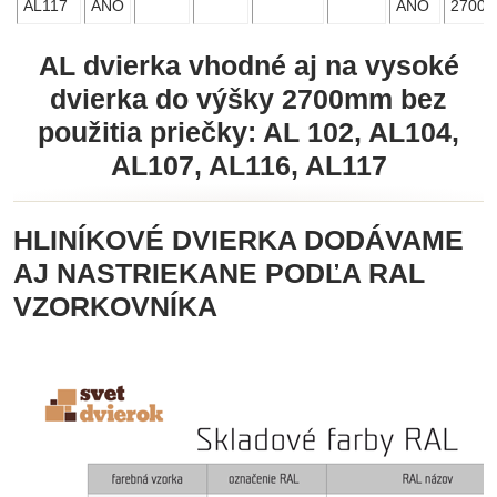
AL117
ANO
ANO
2700
AL dvierka vhodné aj na vysoké
dvierka do výšky 2700mm bez
použitia priečky: AL 102, AL104,
AL107, AL116, AL117
HLINÍKOVÉ DVIERKA DODÁVAME
AJ NASTRIEKANE PODĽA RAL
VZORKOVNÍKA