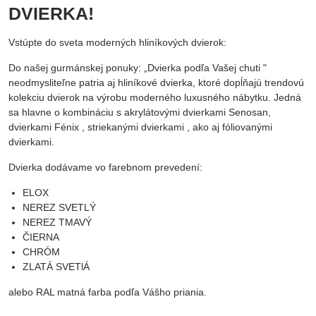
DVIERKA!
Vstúpte do sveta moderných hliníkových dvierok:
Do našej gurmánskej ponuky: „Dvierka podľa Vašej chuti "
neodmysliteľne patria aj hliníkové dvierka, ktoré dopĺňajú trendovú
kolekciu dvierok na výrobu moderného luxusného nábytku. Jedná
sa hlavne o kombináciu s akrylátovými dvierkami Senosan,
dvierkami Fénix , striekanými dvierkami , ako aj fóliovanými
dvierkami.
Dvierka dodávame vo farebnom prevedení:
ELOX
NEREZ SVETLÝ
NEREZ TMAVÝ
ČIERNA
CHRÓM
ZLATÁ SVETlÁ
alebo RAL matná farba podľa Vášho priania.