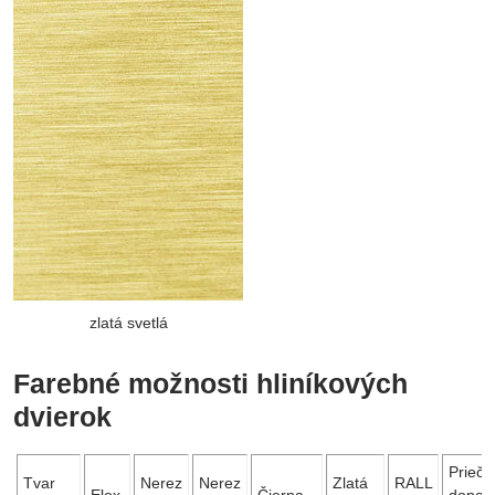
zlatá svetlá
Farebné možnosti hliníkových
dvierok
Priečk
Tvar
Nerez
Nerez
Zlatá
RALL
Elox
Čierna
dopor