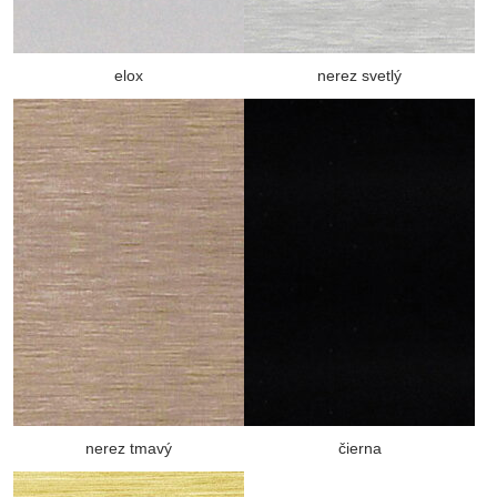
elox
nerez svetlý
nerez tmavý
čierna