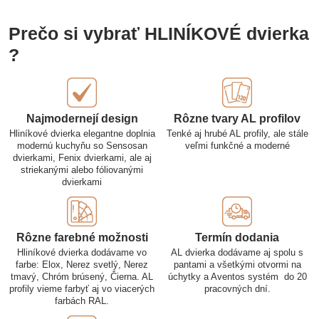
Prečo si vybrať HLINÍKOVÉ dvierka
?
Najmodernejí design
Rôzne tvary AL profilov
Hliníkové dvierka elegantne doplnia
Tenké aj hrubé AL profily, ale stále
modernú kuchyňu so Sensosan
veľmi funkčné a moderné
dvierkami, Fenix dvierkami, ale aj
striekanými alebo fóliovanými
dvierkami
Rôzne farebné možnosti
Termín dodania
Hliníkové dvierka dodávame vo
AL dvierka dodávame aj spolu s
farbe: Elox, Nerez svetlý, Nerez
pantami a všetkými otvormi na
tmavý, Chróm brúsený, Čierna. AL
úchytky a Aventos systém do 20
profily vieme farbyť aj vo viacerých
pracovných dní.
farbách RAL.