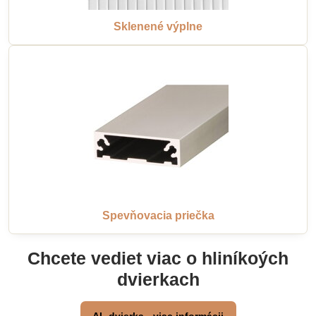
Sklenené výplne
Spevňovacia priečka
Chcete vediet viac o hliníkoých
dvierkach
AL dvierka - viac informácii