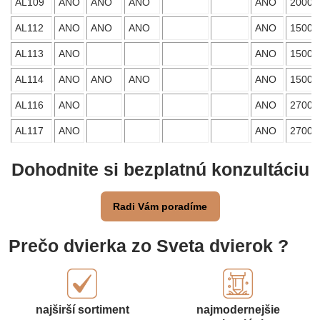
AL109
ANO
ANO
ANO
ANO
2000
AL112
ANO
ANO
ANO
ANO
1500
AL113
ANO
ANO
1500
AL114
ANO
ANO
ANO
ANO
1500
AL116
ANO
ANO
2700
AL117
ANO
ANO
2700
Dohodnite si bezplatnú konzultáciu
Radi Vám poradíme
Prečo dvierka zo Sveta dvierok ?
najširší sortiment
najmodernejšie