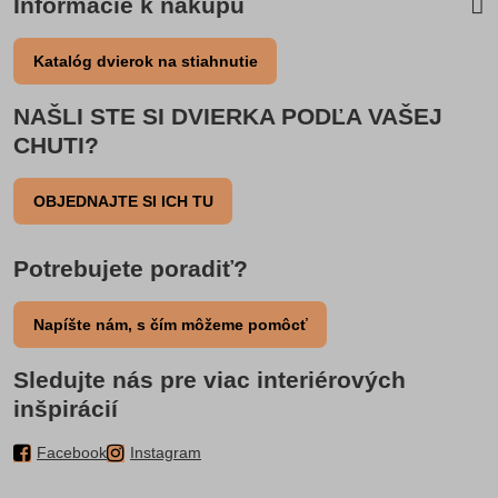
Informácie k nákupu
Katalóg dvierok na stiahnutie
NAŠLI STE SI DVIERKA PODĽA VAŠEJ
CHUTI?
OBJEDNAJTE SI ICH TU
Potrebujete poradiť?
Napíšte nám, s čím môžeme pomôcť
Sledujte nás pre viac interiérových
inšpirácií
Facebook
Instagram