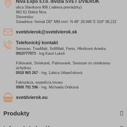
Niva Expo s​.r​.o​. divízia SVET DVIEROK
ulica Slávikova 906 ( adresa prevádzky)
962 61 Dobrá Niva
Slovensko
Súradnice: formát DD° MM.mm': N 48° 28,946' E 019° 06,211'
svetdvierok​@svetdvierok​.sk
Telefonický kontakt
Senosan, TrueMatt, SoftMatt, Fenix, Hliníkové dvierka
0915777073
- Ing.Karol Lukeš
Fóliované, Striekané, Patinované, Senosan so striekanou
úchytkou
0918 965 267
- Ing. Ľubica Urbančoková
Fakturácia, expedícia tovaru
0908 791 596
- Ing. Michaela Ontková
svetdvierok​.eu
Produkty