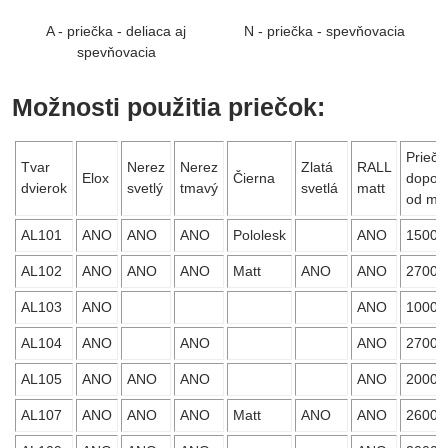
A - priečka - deliaca aj
N - priečka - spevňovacia
spevňovacia
Možnosti použitia priečok:
Priečk
Tvar
Nerez
Nerez
Zlatá
RALL
Elox
Čierna
dopor
dvierok
svetlý
tmavý
svetlá
matt
od m
AL101
ANO
ANO
ANO
Pololesk
ANO
1500
AL102
ANO
ANO
ANO
Matt
ANO
ANO
2700
AL103
ANO
ANO
1000
AL104
ANO
ANO
ANO
2700
AL105
ANO
ANO
ANO
ANO
2000
AL107
ANO
ANO
ANO
Matt
ANO
ANO
2600