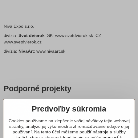
Niva Expo s.r.o.
divízia:
Svet dvierok
: SK:
www.svetdvierok.sk
CZ:
www.svetdvierok.cz
divízia:
NivaArt
:
www.nivaart.sk
Podporné projekty
Predvoľby súkromia
Cookies používame na zlepšenie vašej návštevy tejto webovej
stránky, analýzu jej výkonnosti a zhromažďovanie údajov o jej
používaní. Na tento účel môžeme použiť nástroje a služby
tretích strán a zhromaždené údaje sa môžu preniesť k