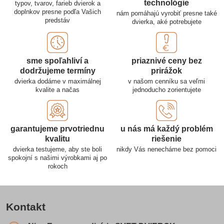
technológie
typov, tvarov, farieb dvierok a
doplnkov presne podľa Vašich
nám pomáhajú vyrobiť presne také
predstáv
dvierka, aké potrebujete
sme spoľahliví a
priaznivé ceny bez
dodržujeme termíny
prirážok
dvierka dodáme v maximálnej
v našom cenníku sa veľmi
kvalite a načas
jednoducho zorientujete
garantujeme prvotriednu
u nás má každý problém
kvalitu
riešenie
dvierka testujeme, aby ste boli
nikdy Vás nenecháme bez pomoci
spokojní s našimi výrobkami aj po
rokoch
Kontakt