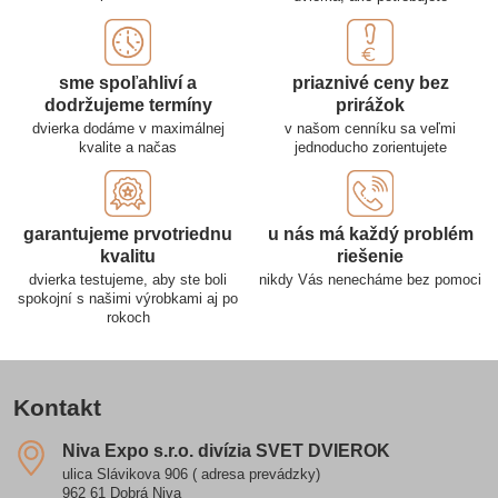
sme spoľahliví a
priaznivé ceny bez
dodržujeme termíny
prirážok
dvierka dodáme v maximálnej
v našom cenníku sa veľmi
kvalite a načas
jednoducho zorientujete
garantujeme prvotriednu
u nás má každý problém
kvalitu
riešenie
dvierka testujeme, aby ste boli
nikdy Vás nenecháme bez pomoci
spokojní s našimi výrobkami aj po
rokoch
Kontakt
Niva Expo s​.r​.o​. divízia SVET DVIEROK
ulica Slávikova 906 ( adresa prevádzky)
962 61 Dobrá Niva