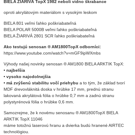
BIELA ŽIARIVÁ TopX 1982 neboli vidno škrabance
oproti akrylátovým materiálom s vysokým leskom
BIELA 801 veľmi ľahko poškriabateľná
BIELA POLAR 5000B veľmi ľahko poškriabateľná
BIELA ŽIARIVÁ 2801 SCR ľahko poškriabateľná
Ako testujú senosan ® AM1800TopX odborníci:
https://www.youtube.com/watch?v=mGF9ipWXmbs
Výhody našej novinky senosan ® AM1800 BIELA ARKTIK TopX:
• najbelšia
• vysoko najodolnejšia
• má zvýšenú stabilitu vočí priehybu
a to tým, že základ tvorí
MDF drevovláknitá doska v hrúbke 17 mm, prednú stranu
lakovaná akrylátová fólia o hrúbke 0,7 mm a zadnú stranu
polystyrénová fólia o hrúbke 0,6 mm.
Samozrejme, že k novému senosanu ® AM1800TopX BIELA
ARKTIK TopX 11046
máme totožnú laserovú hranu a dvierka budú hranené AIRTEC
technológiou.