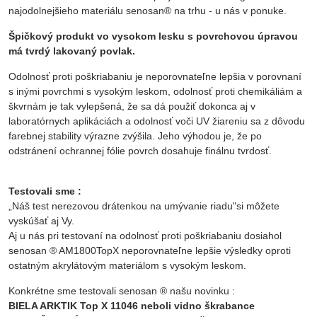
najodolnejšieho materiálu senosan® na trhu - u nás v ponuke.
Špičkový produkt vo vysokom lesku s povrchovou úpravou
má tvrdý lakovaný povlak.
Odolnosť proti poškriabaniu je neporovnateľne lepšia v porovnaní
s inými povrchmi s vysokým leskom, odolnosť proti chemikáliám a
škvrnám je tak vylepšená, že sa dá použiť dokonca aj v
laboratórnych aplikáciách a odolnosť voči UV žiareniu sa z dôvodu
farebnej stability výrazne zvýšila. Jeho výhodou je, že po
odstránení ochrannej fólie povrch dosahuje finálnu tvrdosť.
Testovali sme :
„Náš test nerezovou drátenkou na umývanie riadu"si môžete
vyskúšať aj Vy.
Aj u nás pri testovaní na odolnosť proti poškriabaniu dosiahol
senosan ® AM1800TopX neporovnateľne lepšie výsledky oproti
ostatným akrylátovým materiálom s vysokým leskom.
Konkrétne sme testovali senosan ® našu novinku :
BIELA ARKTIK Top X 11046 neboli vidno škrabance