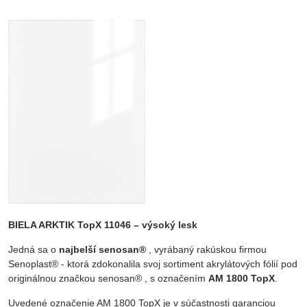
BIELA ARKTIK TopX 11046 – výsoký lesk
Jedná sa o
najbelší senosan®
, vyrábaný rakúskou firmou
Senoplast® - ktorá zdokonalila svoj sortiment akrylátových fólií pod
originálnou značkou senosan® , s označením
AM 1800 TopX
.
Uvedené označenie AM 1800 TopX je v súčastnosti garanciou