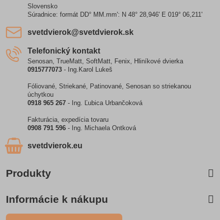
Slovensko
Súradnice: formát DD° MM.mm': N 48° 28,946' E 019° 06,211'
svetdvierok​@svetdvierok​.sk
Telefonický kontakt
Senosan, TrueMatt, SoftMatt, Fenix, Hliníkové dvierka
0915777073
- Ing.Karol Lukeš
Fóliované, Striekané, Patinované, Senosan so striekanou
úchytkou
0918 965 267
- Ing. Ľubica Urbančoková
Fakturácia, expedícia tovaru
0908 791 596
- Ing. Michaela Ontková
svetdvierok​.eu
Produkty
Informácie k nákupu