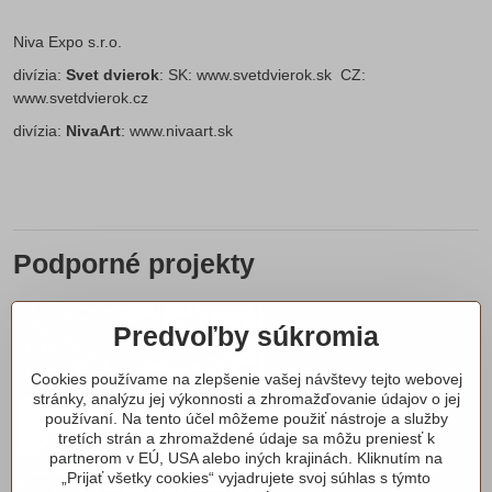
Niva Expo s.r.o.
divízia:
Svet dvierok
: SK:
www.svetdvierok.sk
CZ:
www.svetdvierok.cz
divízia:
NivaArt
:
www.nivaart.sk
Podporné projekty
Predvoľby súkromia
Cookies používame na zlepšenie vašej návštevy tejto webovej
stránky, analýzu jej výkonnosti a zhromažďovanie údajov o jej
používaní. Na tento účel môžeme použiť nástroje a služby
tretích strán a zhromaždené údaje sa môžu preniesť k
partnerom v EÚ, USA alebo iných krajinách. Kliknutím na
„Prijať všetky cookies“ vyjadrujete svoj súhlas s týmto