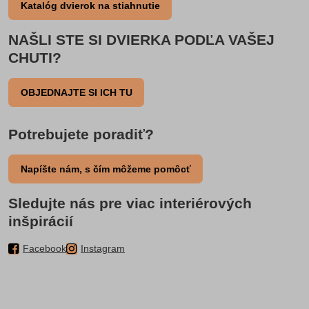
Katalóg dvierok na stiahnutie
NAŠLI STE SI DVIERKA PODĽA VAŠEJ
CHUTI?
OBJEDNAJTE SI ICH TU
Potrebujete poradiť?
Napíšte nám, s čím môžeme pomôcť
Sledujte nás pre viac interiérových
inšpirácií
Facebook
Instagram