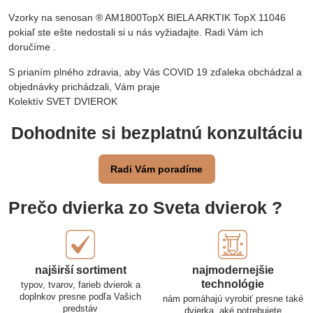
Vzorky na senosan ® AM1800TopX BIELA ARKTIK TopX 11046
pokiaľ ste ešte nedostali si u nás vyžiadajte. Radi Vám ich
doručíme .
S prianím plného zdravia, aby Vás COVID 19 zďaleka obchádzal a
objednávky prichádzali, Vám praje
Kolektív SVET DVIEROK
Dohodnite si bezplatnú konzultáciu
Radi Vám poradíme
Prečo dvierka zo Sveta dvierok ?
najširší sortiment
najmodernejšie
technológie
typov, tvarov, farieb dvierok a
doplnkov presne podľa Vašich
nám pomáhajú vyrobiť presne také
predstáv
dvierka, aké potrebujete