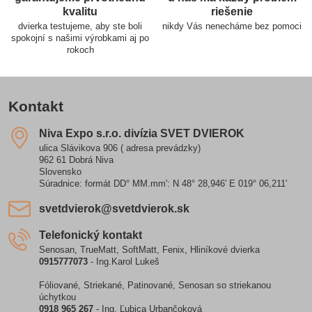
kvalitu
riešenie
dvierka testujeme, aby ste boli
nikdy Vás nenecháme bez pomoci
spokojní s našimi výrobkami aj po
rokoch
Kontakt
Niva Expo s​.r​.o​. divízia SVET DVIEROK
ulica Slávikova 906 ( adresa prevádzky)
962 61 Dobrá Niva
Slovensko
Súradnice: formát DD° MM.mm': N 48° 28,946' E 019° 06,211'
svetdvierok​@svetdvierok​.sk
Telefonický kontakt
Senosan, TrueMatt, SoftMatt, Fenix, Hliníkové dvierka
0915777073
- Ing.Karol Lukeš
Fóliované, Striekané, Patinované, Senosan so striekanou
úchytkou
0918 965 267
- Ing. Ľubica Urbančoková