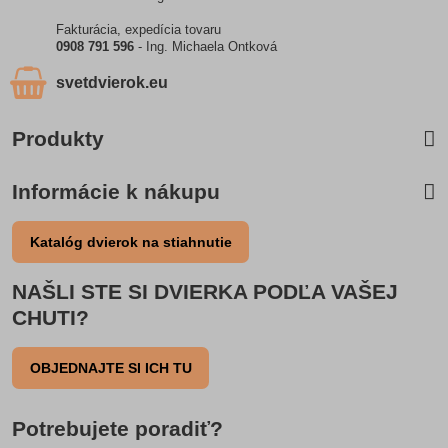
Fakturácia, expedícia tovaru
0908 791 596
- Ing. Michaela Ontková
svetdvierok​.eu
Produkty
Informácie k nákupu
Katalóg dvierok na stiahnutie
NAŠLI STE SI DVIERKA PODĽA VAŠEJ
CHUTI?
OBJEDNAJTE SI ICH TU
Potrebujete poradiť?