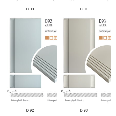
D 90
D 91
D 92
D 93