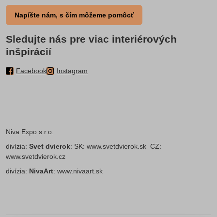
Napíšte nám, s čím môžeme pomôcť
Sledujte nás pre viac interiérových
inšpirácií
Facebook
Instagram
Niva Expo s.r.o.
divízia:
Svet dvierok
: SK:
www.svetdvierok.sk
CZ:
www.svetdvierok.cz
divízia:
NivaArt
:
www.nivaart.sk