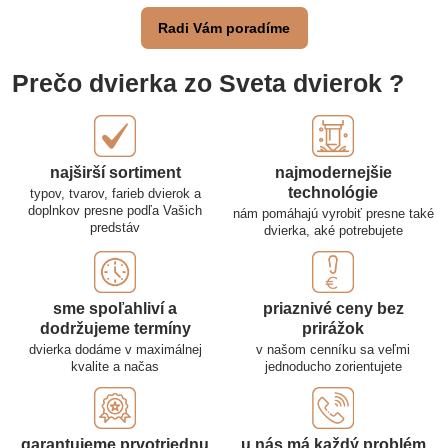
Radi Vám poradíme
Prečo dvierka zo Sveta dvierok ?
najširší sortiment
najmodernejšie
technológie
typov, tvarov, farieb dvierok a
doplnkov presne podľa Vašich
nám pomáhajú vyrobiť presne také
predstáv
dvierka, aké potrebujete
sme spoľahliví a
priaznivé ceny bez
dodržujeme termíny
prirážok
dvierka dodáme v maximálnej
v našom cenníku sa veľmi
kvalite a načas
jednoducho zorientujete
garantujeme prvotriednu
u nás má každý problém