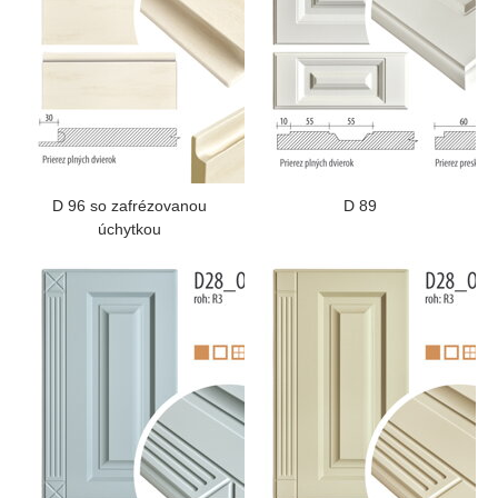
D 96 so zafrézovanou
D 89
úchytkou