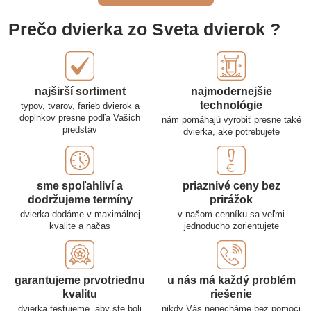
Prečo dvierka zo Sveta dvierok ?
najširší sortiment
najmodernejšie
technológie
typov, tvarov, farieb dvierok a
doplnkov presne podľa Vašich
nám pomáhajú vyrobiť presne také
predstáv
dvierka, aké potrebujete
sme spoľahliví a
priaznivé ceny bez
dodržujeme termíny
prirážok
dvierka dodáme v maximálnej
v našom cenníku sa veľmi
kvalite a načas
jednoducho zorientujete
garantujeme prvotriednu
u nás má každý problém
kvalitu
riešenie
dvierka testujeme, aby ste boli
nikdy Vás nenecháme bez pomoci