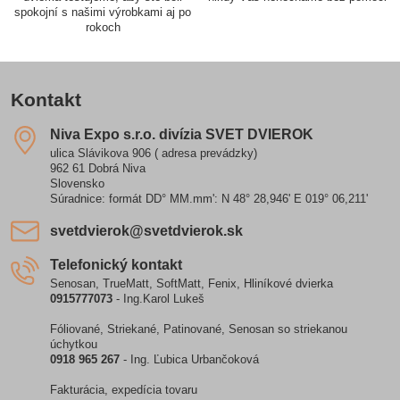
spokojní s našimi výrobkami aj po
rokoch
Kontakt
Niva Expo s​.r​.o​. divízia SVET DVIEROK
ulica Slávikova 906 ( adresa prevádzky)
962 61 Dobrá Niva
Slovensko
Súradnice: formát DD° MM.mm': N 48° 28,946' E 019° 06,211'
svetdvierok​@svetdvierok​.sk
Telefonický kontakt
Senosan, TrueMatt, SoftMatt, Fenix, Hliníkové dvierka
0915777073
- Ing.Karol Lukeš
Fóliované, Striekané, Patinované, Senosan so striekanou
úchytkou
0918 965 267
- Ing. Ľubica Urbančoková
Fakturácia, expedícia tovaru