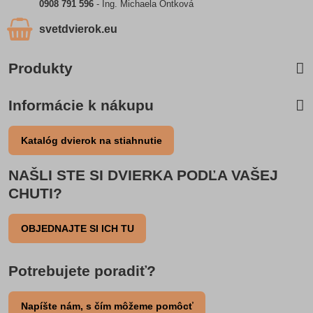
0908 791 596
- Ing. Michaela Ontková
svetdvierok​.eu
Produkty
Informácie k nákupu
Katalóg dvierok na stiahnutie
NAŠLI STE SI DVIERKA PODĽA VAŠEJ
CHUTI?
OBJEDNAJTE SI ICH TU
Potrebujete poradiť?
Napíšte nám, s čím môžeme pomôcť