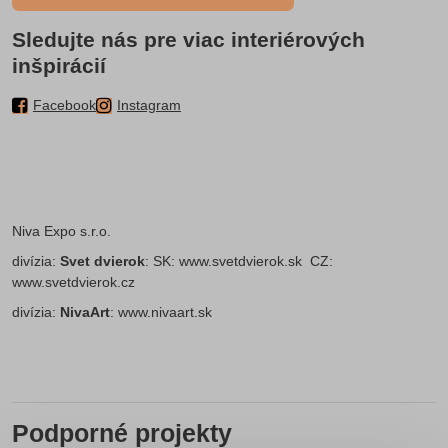
Sledujte nás pre viac interiérových
inšpirácií
Facebook
Instagram
Niva Expo s.r.o.
divízia:
Svet dvierok
: SK:
www.svetdvierok.sk
CZ:
www.svetdvierok.cz
divízia:
NivaArt
:
www.nivaart.sk
Podporné projekty