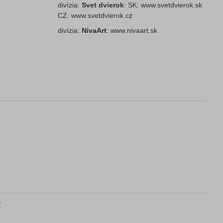
divízia:
Svet dvierok
: SK:
www.svetdvierok.sk
CZ:
www.svetdvierok.cz
divízia:
NivaArt
:
www.nivaart.sk
v