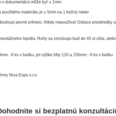
m v dokumentácii môže byť ± 1mm
 použitého materiálu je ± 5mm na 1 bežný meter
sahujú pevné prímesi. Nikdy nepoužívať čistiace prostriedky al
montážneho lepidla. Rohy sa zrezávajú buď do 45 st uhla, aleb
0mm - 8 ks v balíku, pri výške lišty 120 a 150mm - 6 ks v balíku
irmy Niva Expo s.r.o.
Dohodnite si bezplatnú konzultáci