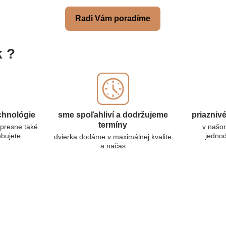
Radi Vám poradíme
k ?
chnológie
sme spoľahliví a dodržujeme
priazniv
termíny
presne také
v našo
ebujete
jednod
dvierka dodáme v maximálnej kvalite
a načas