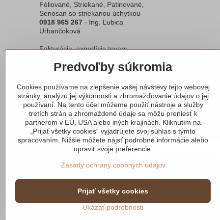
Fóliované, Striekané, Patinované,
Senosan so striekanou úchytkou
0918 965 267
- Ing. Ľubica
Urbančoková
Fakturácia, expedícia tovaru
0908 791 596
- Ing. Michaela Ontková
Predvoľby súkromia
svetdvierok​.eu
Cookies používame na zlepšenie vašej návštevy tejto webovej
stránky, analýzu jej výkonnosti a zhromažďovanie údajov o jej
používaní. Na tento účel môžeme použiť nástroje a služby
tretích strán a zhromaždené údaje sa môžu preniesť k
Podporné projekty
partnerom v EÚ, USA alebo iných krajinách. Kliknutím na
„Prijať všetky cookies“ vyjadrujete svoj súhlas s týmto
spracovaním. Nižšie môžete nájsť podrobné informácie alebo
upraviť svoje preferencie.
Zásady ochrany osobných údajov
Prijať všetky cookies
Ukázať podrobnosti