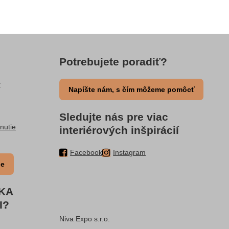
Potrebujete poradiť?
y
Napíšte nám, s čím môžeme pomôcť
Sledujte nás pre viac
nutie
interiérových inšpirácií
Facebook
Instagram
ie
RKA
I?
Niva Expo s.r.o.