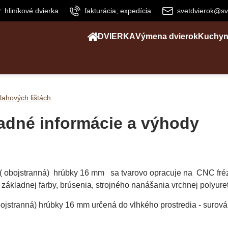
hliníkové dvierka
fakturácia, expedícia
svetdvierok@sv
DVIERKA
Výmena dvierok
Kuchyn
lahových lištách
ladné informácie a výhody
 ( obojstranná) hrúbky 16 mm sa tvarovo opracuje na CNC fré
základnej farby, brúsenia, strojného nanášania vrchnej polyuret
bojstranná) hrúbky 16 mm určená do vlhkého prostredia - surov