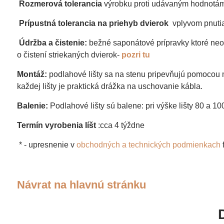
Rozmerová tolerancia
výrobku proti udávaným hodnotá
Prípustná tolerancia na priehyb dvierok
vplyvom pnutia
Údržba a čistenie:
bežné saponátové prípravky ktoré neob
o čistení striekaných dvierok-
pozri tu
Montáž:
podlahové lišty sa na stenu pripevňujú pomocou 
každej lišty je praktická drážka na uschovanie kábla.
Balenie:
Podlahové lišty sú balene: pri výške lišty 80 a 10
Termín vyrobenia líšt
:cca 4 týždne
* - upresnenie v
obchodných a technických podmienkach
f
Návrat na hlavnú stránku