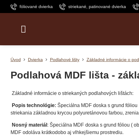
fóliované dvierka
striekané, patinované dvierka
Úvod
Dvierka
Podlahové lišty
Základné informácie o pod
Podlahová MDF lišta - zák
Základné informácie o striekaných podlahových lištách:
Popis technológie:
Špeciálna MDF doska s grund fóliou
striekania základnou krycou polyuretánovou farbou, zrenia 
Nosný materiál
: Špeciálna MDF doska s grund fóliou ( o
MDF odoláva krátkodobo aj vlhkejšiemu prostrediu.