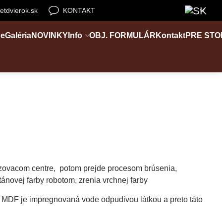
etdvierok.sk
KONTAKT
e
Galéria
NOVINKY
Info
OBJ. FORMULÁR
Kontakt
PRE ST
zovacom centre, potom prejde procesom brúsenia,
ánovej farby robotom, zrenia vrchnej farby
á MDF je impregnovaná vode odpudivou látkou a preto táto