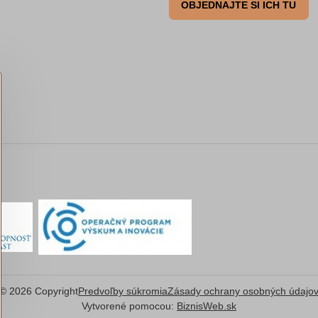
OBJEDNAJTE SI ICH TU
©
2026
Copyright
Predvoľby súkromia
Zásady ochrany osobných údajo
Vytvorené pomocou:
BiznisWeb.sk