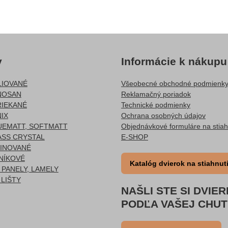
y
Informácie k nákupu
LIOVANÉ
Všeobecné obchodné podmienk
NOSAN
Reklamačný poriadok
RIEKANÉ
Technické podmienky
IX
Ochrana osobných údajov
UEMATT, SOFTMATT
Objednávkové formuláre na stiah
ASS CRYSTAL
E-SHOP
TINOVANÉ
INÍKOVÉ
Katalóg dvierok na stiahnut
PANELY, LAMELY
LIŠTY
NAŠLI STE SI DVIE
PODĽA VAŠEJ CHUT