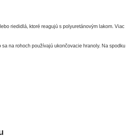
ebo riedidlá, ktoré reagujú s polyuretánovým lakom. Viac
o sa na rohoch používajú ukončovacie hranoly. Na spodku
u