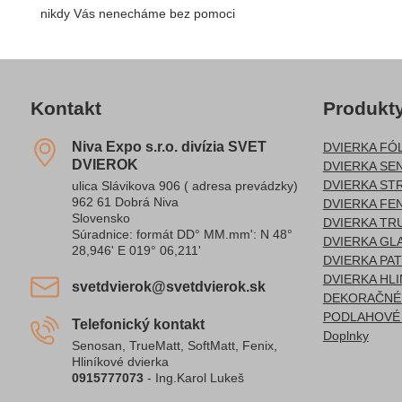
nikdy Vás nenecháme bez pomoci
Kontakt
Produkt
Niva Expo s​.r​.o​. divízia SVET
DVIERKA FÓ
DVIEROK
DVIERKA SE
DVIERKA ST
ulica Slávikova 906 ( adresa prevádzky)
962 61 Dobrá Niva
DVIERKA FEN
Slovensko
DVIERKA TR
Súradnice: formát DD° MM.mm': N 48°
DVIERKA GL
28,946' E 019° 06,211'
DVIERKA PA
DVIERKA HL
svetdvierok​@svetdvierok​.sk
DEKORAČNÉ 
PODLAHOVÉ 
Telefonický kontakt
Doplnky
Senosan, TrueMatt, SoftMatt, Fenix,
Hliníkové dvierka
0915777073
- Ing.Karol Lukeš