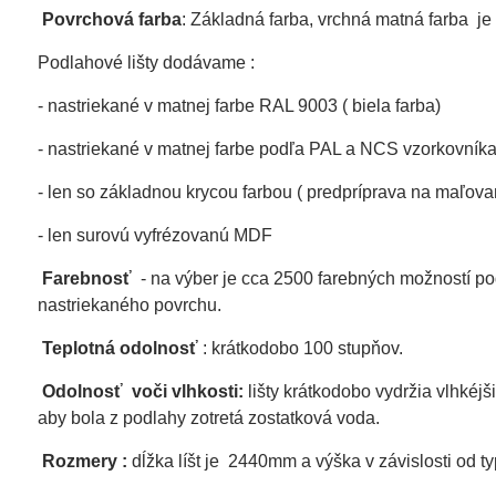
Povrchová farba
: Základná farba, vrchná matná farba je
Podlahové lišty dodávame :
- nastriekané v matnej farbe RAL 9003 ( biela farba)
- nastriekané v matnej farbe podľa PAL a NCS vzorkovník
- len so základnou krycou farbou ( predpríprava na maľovan
- len surovú vyfrézovanú MDF
Farebnosť
- na výber je cca 2500 farebných možností p
nastriekaného povrchu.
Teplotná odolnosť
: krátkodobo 100 stupňov.
Odolnosť voči vlhkosti:
lišty krátkodobo vydržia vlhkéj
aby bola z podlahy zotretá zostatková voda.
Rozmery :
dĺžka líšt je 2440mm a výška v závislosti od t