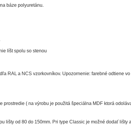
 na báze polyuretánu.
a
ie líšt spolu so stenou
odľa RAL a NCS vzorkovníkov. Upozornenie: farebné odtiene vo
šie prostredie ( na výrobu je použitá špeciálna MDF ktorá odolá
ypu lišty od 80 do 150mm. Pri type Classic je možné dodať lišty