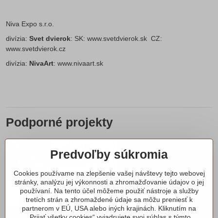
Niva Expo s.r.o.
divízia:
Svet dvierok
: SK:
www.svetdvierok.sk
CZ:
www.svetdvierok.cz
divízia:
NivaArt
:
www.nivaart.sk
Podporné projekty
Predvoľby súkromia
Cookies používame na zlepšenie vašej návštevy tejto webovej
stránky, analýzu jej výkonnosti a zhromažďovanie údajov o jej
používaní. Na tento účel môžeme použiť nástroje a služby
tretích strán a zhromaždené údaje sa môžu preniesť k
partnerom v EÚ, USA alebo iných krajinách. Kliknutím na
„Prijať všetky cookies“ vyjadrujete svoj súhlas s týmto