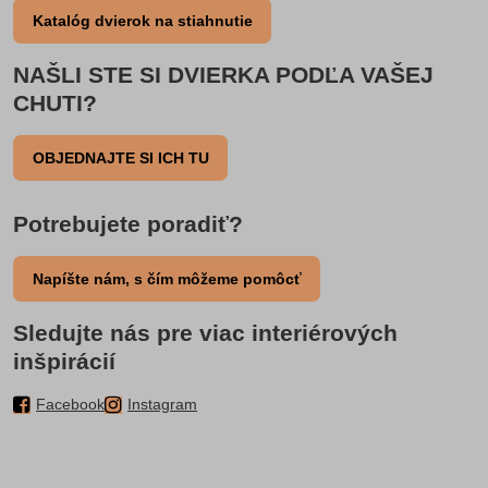
Katalóg dvierok na stiahnutie
NAŠLI STE SI DVIERKA PODĽA VAŠEJ
CHUTI?
OBJEDNAJTE SI ICH TU
Potrebujete poradiť?
Napíšte nám, s čím môžeme pomôcť
Sledujte nás pre viac interiérových
inšpirácií
Facebook
Instagram