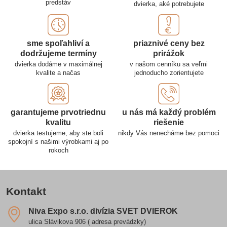
predstáv
dvierka, aké potrebujete
sme spoľahliví a
priaznivé ceny bez
dodržujeme termíny
prirážok
dvierka dodáme v maximálnej
v našom cenníku sa veľmi
kvalite a načas
jednoducho zorientujete
garantujeme prvotriednu
u nás má každý problém
kvalitu
riešenie
dvierka testujeme, aby ste boli
nikdy Vás nenecháme bez pomoci
spokojní s našimi výrobkami aj po
rokoch
Kontakt
Niva Expo s​.r​.o​. divízia SVET DVIEROK
ulica Slávikova 906 ( adresa prevádzky)