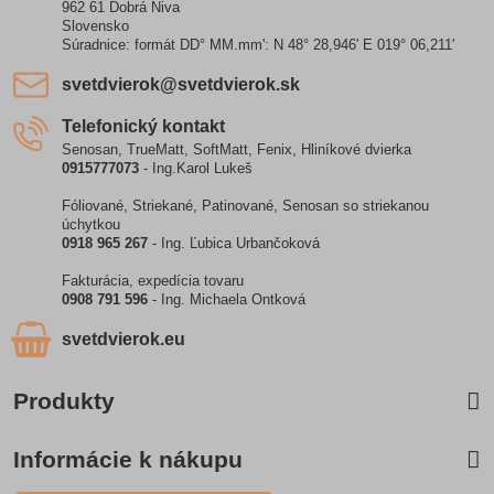
962 61 Dobrá Niva
Slovensko
Súradnice: formát DD° MM.mm': N 48° 28,946' E 019° 06,211'
svetdvierok​@svetdvierok​.sk
Telefonický kontakt
Senosan, TrueMatt, SoftMatt, Fenix, Hliníkové dvierka
0915777073
- Ing.Karol Lukeš
Fóliované, Striekané, Patinované, Senosan so striekanou
úchytkou
0918 965 267
- Ing. Ľubica Urbančoková
Fakturácia, expedícia tovaru
0908 791 596
- Ing. Michaela Ontková
svetdvierok​.eu
Produkty
Informácie k nákupu